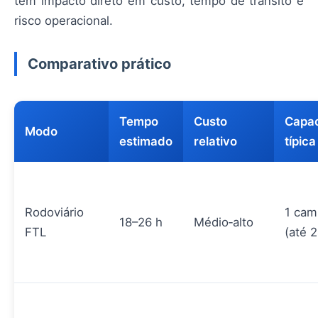
tem impacto direto em custo, tempo de trânsito e
risco operacional.
Comparativo prático
Tempo
Custo
Capa
Modo
estimado
relativo
típica
Rodoviário
1 cam
18–26 h
Médio‑alto
FTL
(até 2