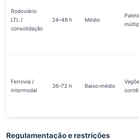
Rodoviário
Palet
LTL /
24–48 h
Médio
múlti
consolidação
Ferrovia /
Vagõe
36–72 h
Baixo‑médio
intermodal
contê
Regulamentação e restrições