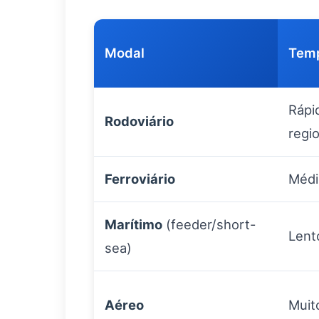
Modal
Temp
Rápid
Rodoviário
regio
Ferroviário
Médi
Marítimo
(feeder/short-
Lent
sea)
Aéreo
Muit