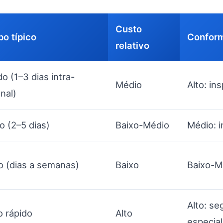
Custo
o típico
Conform
relativo
o (1–3 dias intra-
Médio
Alto: in
nal)
o (2–5 dias)
Baixo-Médio
Médio: 
o (dias a semanas)
Baixo
Baixo-M
Alto: s
o rápido
Alto
especial