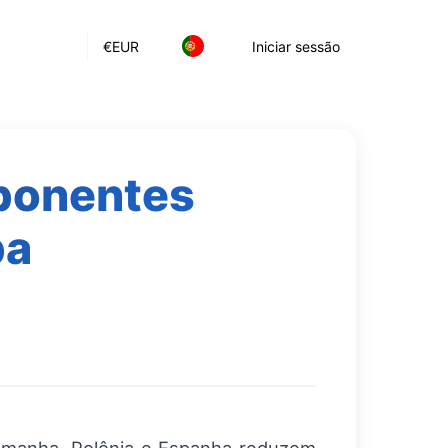
€
EUR
Iniciar sessão
mponentes
pa