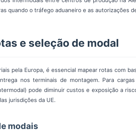
ordos intermodais entre centros de produção na A
as quando o tráfego aduaneiro e as autorizações d
tas e seleção de modal
iais pela Europa, é essencial mapear rotas com b
entrega nos terminais de montagem. Para cargas se
intermodal) pode diminuir custos e exposição a ri
as jurisdições da UE.
de modais