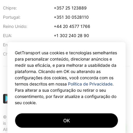
Chipre:
+357 25 123889
Portugal:
+351 30 0528110
Reino Unido:
+44 20 4577 1766
EUA:
+1 302 240 28 90
Endereço de e-mail:
info@gettransport.com
GetTransport usa cookies e tecnologias semelhantes
57 Spyrou Kyprianou
,
Lárnaca
6051
Chipre:
para personalizar conteúdo, direcionar anúncios e
medir sua eficácia, e para melhorar a usabilidade da
plataforma. Clicando em OK ou alterando as
configurações dos cookies, você concorda com os
€
EUR
termos descritos em nossa
Política de Privacidade
.
Para alterar a sua configuração ou retirar o seu
consentimento, por favor atualize a configuração do
seu cookie.
© Gettransport International Limited. GetTransport®
OK
is trademark of Gettransport International Limited.
AI
All rights reserved.