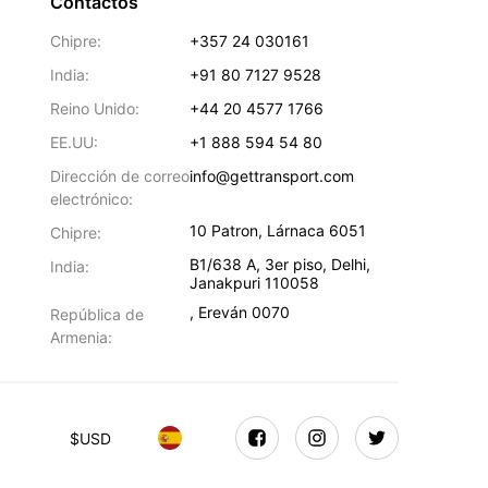
Contactos
Chipre:
+357 24 030161
India:
+91 80 7127 9528
Reino Unido:
+44 20 4577 1766
EE.UU:
+1 888 594 54 80
Dirección de correo
info@gettransport.com
electrónico:
10 Patron
,
Lárnaca
6051
Chipre:
B1/638 A, 3er piso
,
Delhi
,
India:
Janakpuri
110058
,
Ereván
0070
República de
Armenia:
$
USD