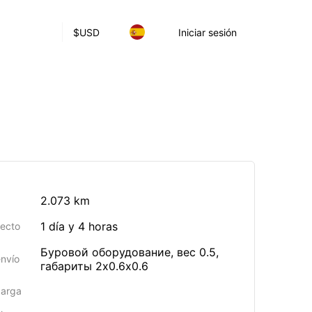
$
USD
Iniciar sesión
2.073 km
1 día y 4 horas
yecto
Буровой оборудование, вес 0.5,
envío
габариты 2х0.6х0.6
carga