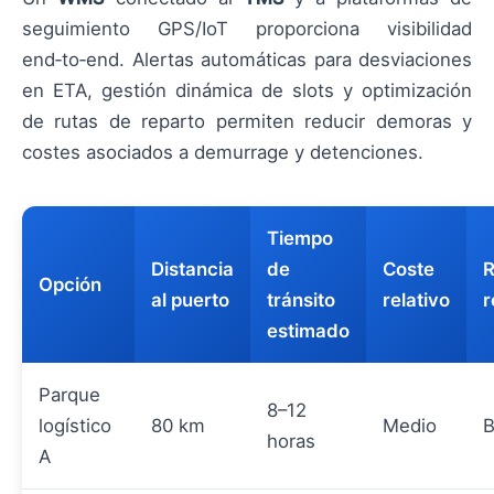
seguimiento GPS/IoT proporciona visibilidad
end‑to‑end. Alertas automáticas para desviaciones
en ETA, gestión dinámica de slots y optimización
de rutas de reparto permiten reducir demoras y
costes asociados a demurrage y detenciones.
Tiempo
Distancia
de
Coste
R
Opción
al puerto
tránsito
relativo
r
estimado
Parque
8–12
logístico
80 km
Medio
B
horas
A