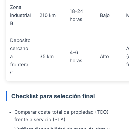
Zona
18–24
industrial
210 km
Bajo
M
horas
B
Depósito
cercano
A
4–6
a
35 km
Alto
(
horas
frontera
f
C
Checklist para selección final
Comparar coste total de propiedad (TCO)
frente a servicio (SLA).