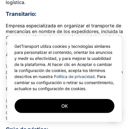
logística.
Transitario:
Empresa especializada en organizar el transporte de
mercancías en nombre de los expedidores, incluida la
documentación, el almacenamiento y el despacho de
aduanas. aduanas.
GetTransport utiliza cookies y tecnologías similares
para personalizar el contenido, orientar los anuncios
Análisis del transporte de mercancías:
y medir su efectividad, y para mejorar la usabilidad
de la plataforma. Al hacer clic en Aceptar o cambiar
Un proceso de evaluación realizado por transitarios
la configuración de cookies, acepta los términos
para optimizar las rutas de transporte, los costes y la
descritos en nuestra
Política de privacidad
. Para
logística para los clientes.
cambiar su configuración o retirar su consentimiento,
Carga completa (FTL):
actualice su configuración de cookies.
Un modo de transporte en el que un camión
OK
transporta carga exclusivamente para un cliente, lo
AI
que maximiza la capacidad y permite tiempos de
tránsito más rápidos.