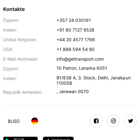
Kontakte
Zypern:
+357 24 030161
Indien:
+91 80 7127 9528
United Kingdom:
+44 20 4577 1766
USA:
+1 888 594 54 80
E-Mail-Addresse:
info@gettransport.com
10 Patron
,
Lanarka
6051
Zypern:
B1/638 A, 3. Stock
,
Delhi
,
Janakpuri
Indien:
110058
,
Jerewan
0070
Republik Armenien:
$
USD