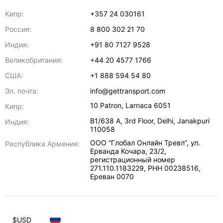
Кипр:
+357 24 030161
Россия:
8 800 302 21 70
Индия:
+91 80 7127 9528
Великобритания:
+44 20 4577 1766
США:
+1 888 594 54 80
Эл. почта:
info@gettransport.com
10 Patron
,
Larnaca
6051
Кипр:
B1/638 A, 3rd Floor
,
Delhi
,
Janakpuri
Индия:
110058
ООО “Глобал Онлайн Тревл”, ул.
Республика Армения:
Ерванда Кочара, 23/2,
регистрационный номер
271.110.1183229, РНН 00238516
,
Ереван
0070
$
USD