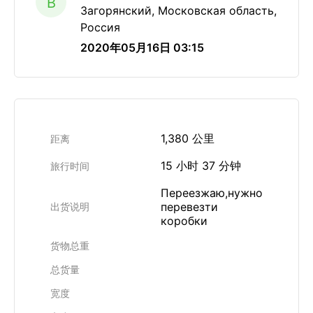
B
Загорянский, Московская область,
Россия
2020年05月16日 03:15
1,380 公里
距离
15 小时 37 分钟
旅行时间
Переезжаю,нужно
перевезти
出货说明
коробки
货物总重
总货量
宽度