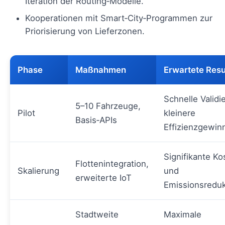
Iteration der Routing‑Modelle.
Kooperationen mit Smart‑City‑Programmen zur
Priorisierung von Lieferzonen.
Phase
Maßnahmen
Erwartete Resu
Schnelle Validi
5–10 Fahrzeuge,
Pilot
kleinere
Basis‑APIs
Effizienzgewin
Signifikante Ko
Flottenintegration,
Skalierung
und
erweiterte IoT
Emissionsreduk
Stadtweite
Maximale