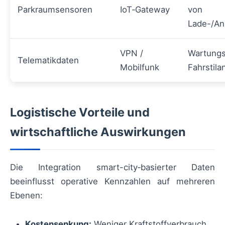
Parkraumsensoren
IoT‑Gateway
von
Lade-/Anl
VPN /
Wartungs
Telematikdaten
Mobilfunk
Fahrstila
Logistische Vorteile und
wirtschaftliche Auswirkungen
Die Integration smart-city‑basierter Daten
beeinflusst operative Kennzahlen auf mehreren
Ebenen:
Kostensenkung:
Weniger Kraftstoffverbrauch