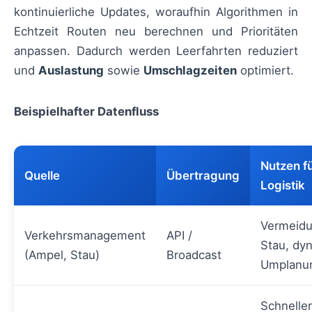
kontinuierliche Updates, woraufhin Algorithmen in
Echtzeit Routen neu berechnen und Prioritäten
anpassen. Dadurch werden Leerfahrten reduziert
und
Auslastung
sowie
Umschlagzeiten
optimiert.
Beispielhafter Datenfluss
Nutzen fü
Quelle
Übertragung
Logistik
Vermeidu
Verkehrsmanagement
API /
Stau, dy
(Ampel, Stau)
Broadcast
Umplanu
Schnelle