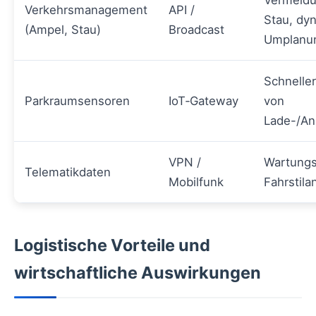
Vermeidu
Verkehrsmanagement
API /
Stau, dy
(Ampel, Stau)
Broadcast
Umplanu
Schnelle
Parkraumsensoren
IoT‑Gateway
von
Lade-/Anl
VPN /
Wartungs
Telematikdaten
Mobilfunk
Fahrstila
Logistische Vorteile und
wirtschaftliche Auswirkungen