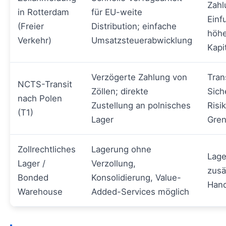
Zahl
in Rotterdam
für EU-weite
Einf
(Freier
Distribution; einfache
höhe
Verkehr)
Umsatzsteuerabwicklung
Kapi
Verzögerte Zahlung von
Tran
NCTS-Transit
Zöllen; direkte
Sich
nach Polen
Zustellung an polnisches
Risi
(T1)
Lager
Gren
Zollrechtliches
Lagerung ohne
Lage
Lager /
Verzollung,
zusä
Bonded
Konsolidierung, Value-
Hand
Warehouse
Added-Services möglich