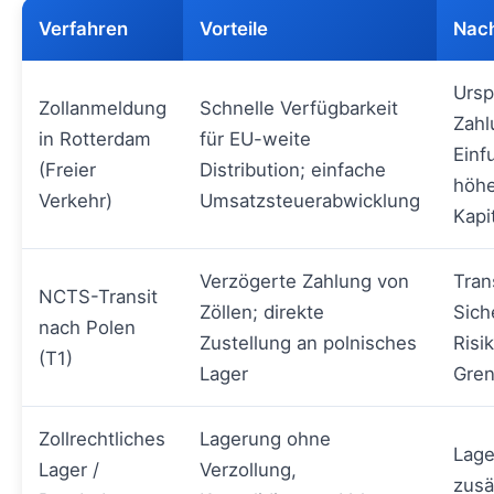
Verfahren
Vorteile
Nach
Ursp
Zollanmeldung
Schnelle Verfügbarkeit
Zahl
in Rotterdam
für EU-weite
Einf
(Freier
Distribution; einfache
höhe
Verkehr)
Umsatzsteuerabwicklung
Kapi
Verzögerte Zahlung von
Tran
NCTS-Transit
Zöllen; direkte
Sich
nach Polen
Zustellung an polnisches
Risi
(T1)
Lager
Gren
Zollrechtliches
Lagerung ohne
Lage
Lager /
Verzollung,
zusä