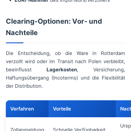
EORI-Nummer
des Importeurs/Verzollers
Clearing-Optionen: Vor- und
Nachteile
Die Entscheidung, ob die Ware in Rotterdam
verzollt wird oder im Transit nach Polen verbleibt,
beeinflusst
Lagerkosten
, Versicherung,
Haftungsübergang (Incoterms) und die Flexibilität
der Distribution.
Verfahren
Vorteile
Nach
Ursp
Zollanmeldung
Schnelle Verfügbarkeit