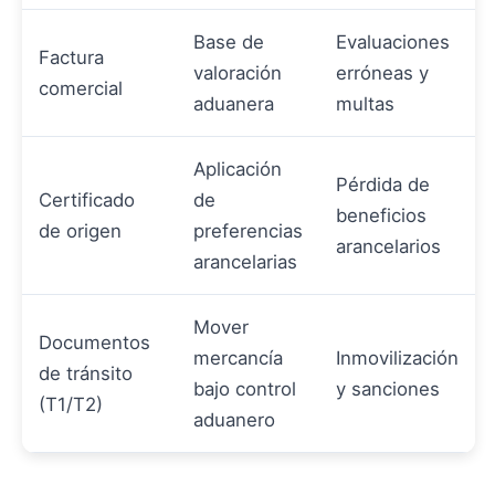
Base de
Evaluaciones
Factura
valoración
erróneas y
comercial
aduanera
multas
Aplicación
Pérdida de
Certificado
de
beneficios
de origen
preferencias
arancelarios
arancelarias
Mover
Documentos
mercancía
Inmovilización
de tránsito
bajo control
y sanciones
(T1/T2)
aduanero