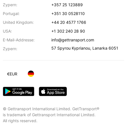
Zypern:
+357 25 123889
Portugal:
+351 30 0528110
United Kingdom:
+44 20 4577 1766
USA:
+1 302 240 28 90
E-Mail-Addresse:
info@gettransport.com
57 Spyrou Kyprianou
,
Lanarka
6051
Zypern:
€
EUR
© Gettransport International Limited. GetTransport®
is trademark of Gettransport International Limited.
All rights reserved.