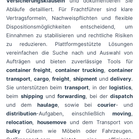
Versicherungsklauseln
und dokumentieren Sie
Abläufe detailliert. Für Frachtführer sind klare
Vertragsformeln, Nachweispflichten und flexible
Dispositionsmöglichkeiten entscheidend, um
Einnahmen zu stabilisieren und rechtliche Risiken
zu reduzieren. Plattformgestützte Lösungen
vereinfachen die Suche nach und Auswahl von
Aufträgen und bieten zuverlässige Tools für
container freight
,
container trucking
,
container
transport
,
cargo
,
freight
,
shipment
und
delivery
.
Sie unterstützen beim
transport
, in der
logistics
,
beim
shipping
und
forwarding
, bei der
dispatch
und dem
haulage
, sowie bei
courier
- und
distribution
-Aufgaben, einschließlich
moving
,
relocation
,
housemove
und dem Transport von
bulky
Gütern wie Möbeln oder Fahrzeugen.