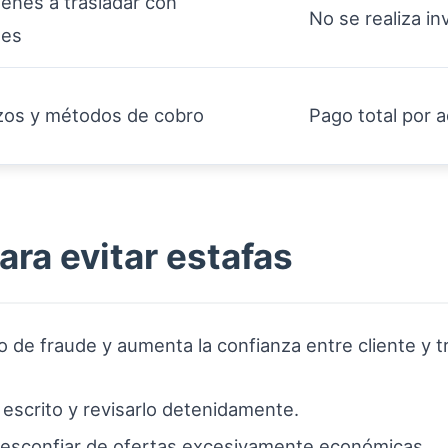
ienes a trasladar con
No se realiza inve
nes
azos y métodos de cobro
Pago total por a
ra evitar estafas
o de fraude y aumenta la confianza entre cliente y t
 escrito y revisarlo detenidamente.
desconfiar de ofertas excesivamente económicas.