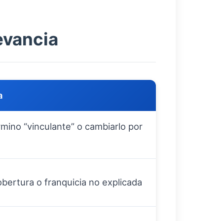
evancia
a
rmino “vinculante” o cambiarlo por
obertura o franquicia no explicada