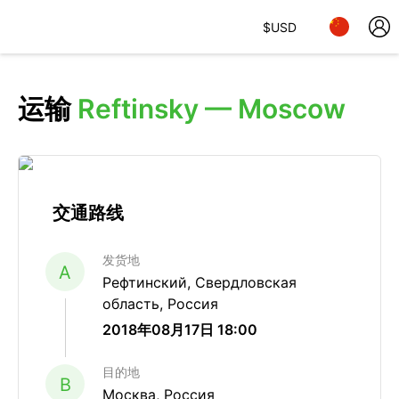
$
USD
运输
Reftinsky — Moscow
交通路线
发货地
A
Рефтинский, Свердловская
область, Россия
2018年08月17日 18:00
目的地
B
Москва, Россия