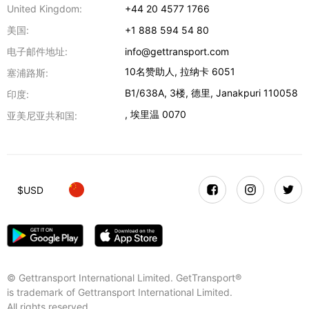
United Kingdom:
+44 20 4577 1766
美国:
+1 888 594 54 80
电子邮件地址:
info@gettransport.com
10名赞助人
,
拉纳卡
6051
塞浦路斯:
B1/638A, 3楼
,
德里
,
Janakpuri
110058
印度:
,
埃里温
0070
亚美尼亚共和国:
$
USD
© Gettransport International Limited. GetTransport®
is trademark of Gettransport International Limited.
All rights reserved.