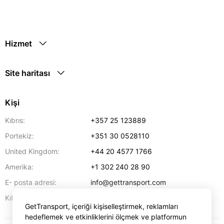
Hizmet
Site haritası
Kişi
Kıbrıs:
+357 25 123889
Portekiz:
+351 30 0528110
United Kingdom:
+44 20 4577 1766
Amerika:
+1 302 240 28 90
E- posta adresi:
info@gettransport.com
57 Spyrou Kyprianou
,
Larnaka
6051
Kıbrıs:
GetTransport, içeriği kişiselleştirmek, reklamları
hedeflemek ve etkinliklerini ölçmek ve platformun