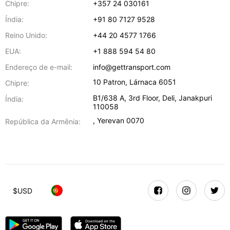
Chipre:
+357 24 030161
Índia:
+91 80 7127 9528
Reino Unido:
+44 20 4577 1766
EUA:
+1 888 594 54 80
Endereço de e-mail:
info@gettransport.com
10 Patron
,
Lárnaca
6051
Chipre:
B1/638 A, 3rd Floor
,
Deli
,
Janakpuri
Índia:
110058
,
Yerevan
0070
República da Armênia:
$
USD