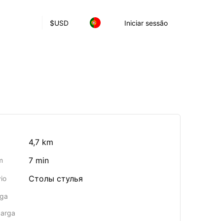
$
USD
Iniciar sessão
4,7 km
7 min
m
Столы стулья
io
rga
carga