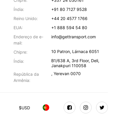
Chipre:
+357 24 030161
Índia:
+91 80 7127 9528
Reino Unido:
+44 20 4577 1766
EUA:
+1 888 594 54 80
Endereço de e-
info@gettransport.com
mail:
10 Patron
,
Lárnaca
6051
Chipre:
B1/638 A, 3rd Floor
,
Deli
,
Índia:
Janakpuri
110058
,
Yerevan
0070
República da
Armênia:
$
USD