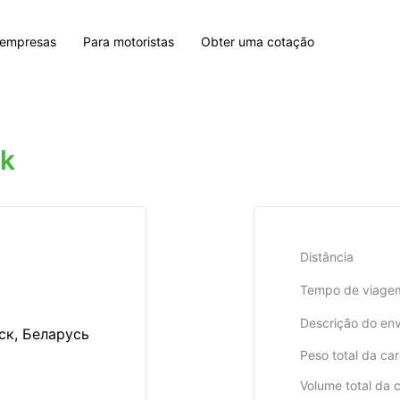
 empresas
Para motoristas
Obter uma cotação
sk
Distância
Tempo de viage
Descrição do env
ск, Беларусь
Peso total da ca
Volume total da 