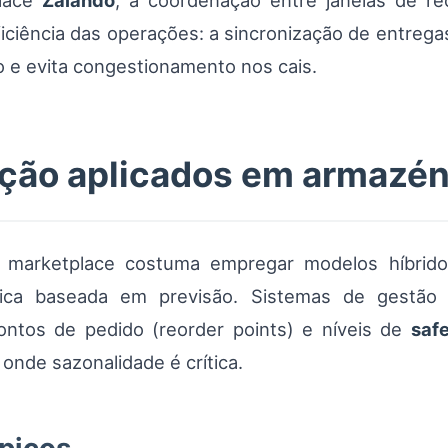
place
Zalando
, a coordenação entre janelas de r
iciência das operações: a sincronização de entrega
o e evita congestionamento nos cais.
ição aplicados em armazé
o marketplace costuma empregar modelos híbri
ca baseada em previsão. Sistemas de gestão
ontos de pedido (reorder points) e níveis de
saf
nde sazonalidade é crítica.