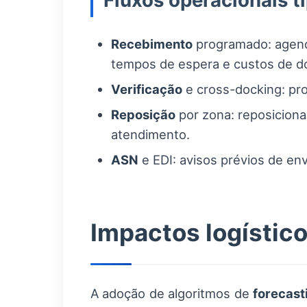
Fluxos operacionais t
Recebimento
programado: agenda
tempos de espera e custos de d
Verificação
e cross-docking: pro
Reposição
por zona: reposiciona
atendimento.
ASN
e EDI: avisos prévios de env
Impactos logístic
A adoção de algoritmos de
forecast