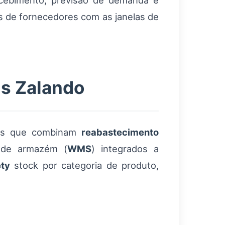
ecebimento, previsão de demanda e
s de fornecedores com as janelas de
ns Zalando
dos que combinam
reabastecimento
 de armazém (
WMS
) integrados a
ety
stock por categoria de produto,