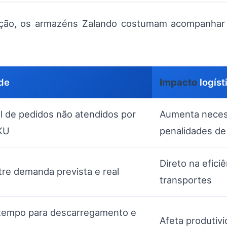
osição, os armazéns Zalando costumam acompanhar
de
Impacto
logíst
l de pedidos não atendidos por
Aumenta necess
SKU
penalidades de
Direto na efici
tre demanda prevista e real
transportes
tempo para descarregamento e
Afeta produtiv