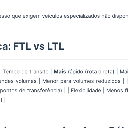
esso que exigem veículos especializados não dispo
a: FTL vs LTL
 | Tempo de trânsito |
Mais
rápido (rota direta) | Ma
andes volumes | Menor para volumes reduzidos | |
ontos de transferência) | | Flexibilidade | Menos 
) |