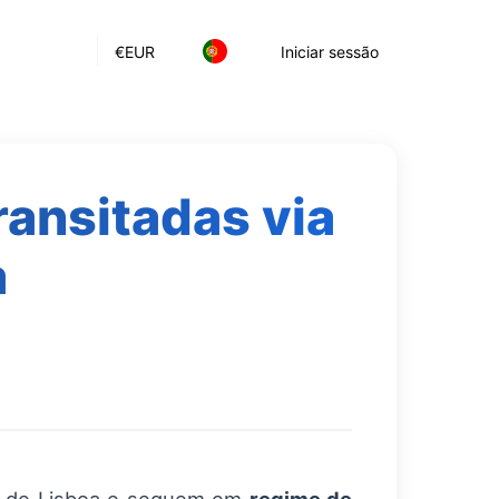
€
EUR
Iniciar sessão
ransitadas via
a