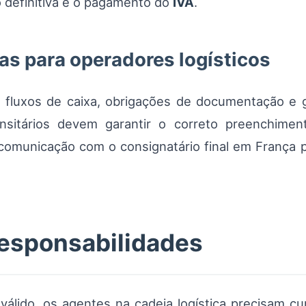
 definitiva e o pagamento do
IVA
.
s para operadores logísticos
 fluxos de caixa, obrigações de documentação e g
ansitários devem garantir o correto preenchime
omunicação com o consignatário final em França p
esponsabilidades
válido, os agentes na cadeia logística precisam cu