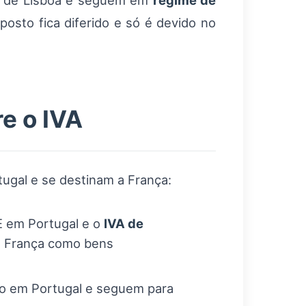
to de Lisboa e seguem em
regime de
posto fica diferido e só é devido no
e o IVA
ugal e se destinam a França:
E em Portugal e o
IVA de
a França como bens
o em Portugal e seguem para