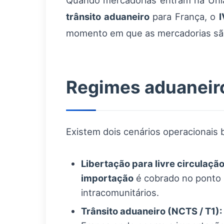
Quando mercadorias entram na Uni
trânsito aduaneiro
para França, o
I
momento em que as mercadorias s
Regimes aduaneiros
Existem dois cenários operacionais 
Libertação para livre circulaçã
importação
é cobrado no ponto 
intracomunitários.
Trânsito aduaneiro (NCTS / T1):