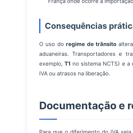
França onde ocorre a importação
Consequências prática
O uso do
regime de trânsito
altera
aduaneiras. Transportadores e tr
exemplo,
T1
no sistema NCTS) e a c
IVA ou atrasos na liberação.
Documentação e r
Para que o diferimento do IVA seja 