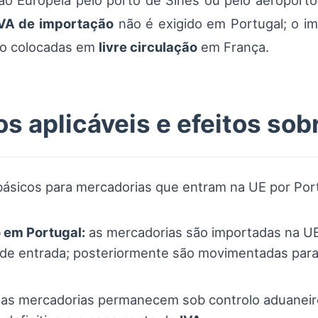
ão Europeia pelo porto de Sines ou pelo aeropor
VA de importação
não é exigido em Portugal; o im
ão colocadas em
livre circulação
em França.
 aplicáveis e efeitos sobr
básicos para mercadorias que entram na UE por Port
o em Portugal:
as mercadorias são importadas na U
de entrada; posteriormente são movimentadas par
as mercadorias permanecem sob controlo aduaneir