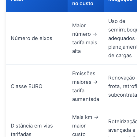
no custo
Uso de
Maior
semirreboq
número →
Número de eixos
adequados 
tarifa mais
planejamen
alta
de cargas
Emissões
Renovação 
maiores →
Classe EURO
frota, retrof
tarifa
subcontrat
aumentada
Mais km →
Roteirizaçã
Distância em vias
maior
avançada e
tarifadas
custo