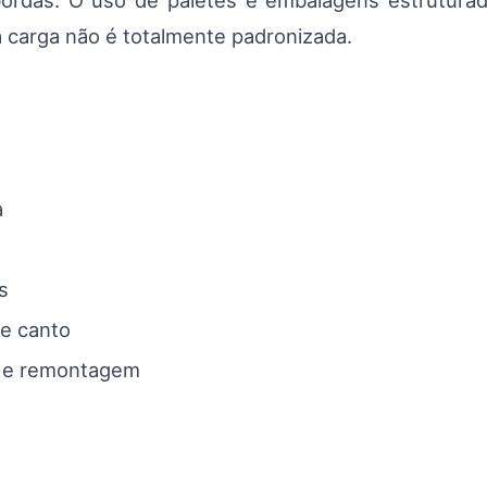
bordas. O uso de paletes e embalagens estrutur
 carga não é totalmente padronizada.
a
s
de canto
 e remontagem