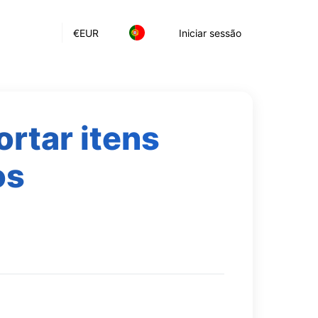
€
EUR
Iniciar sessão
ortar itens
os