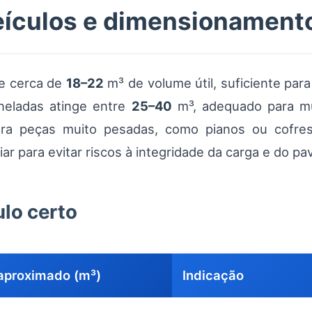
ículos e dimensionamento
e cerca de
18–22
m³ de volume útil, suficiente par
neladas atinge entre
25–40
m³, adequado para mu
ra peças muito pesadas, como pianos ou cofre
iar para evitar riscos à integridade da carga e do 
lo certo
aproximado (m³)
Indicação