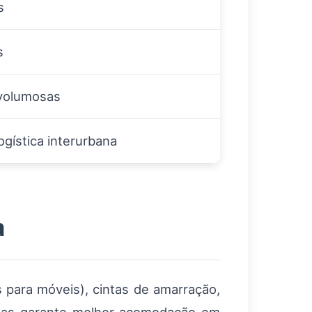
s
s
 volumosas
gística interurbana
a
s para móveis), cintas de amarração,