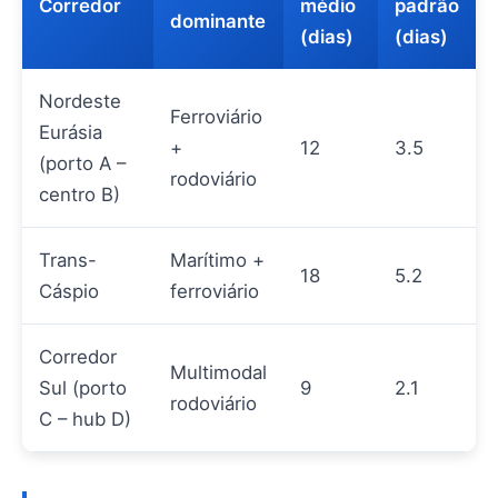
Corredor
médio
padrão
dominante
(dias)
(dias)
Nordeste
Ferroviário
Eurásia
+
12
3.5
(porto A –
rodoviário
centro B)
Trans-
Marítimo +
18
5.2
Cáspio
ferroviário
Corredor
Multimodal
Sul (porto
9
2.1
rodoviário
C – hub D)