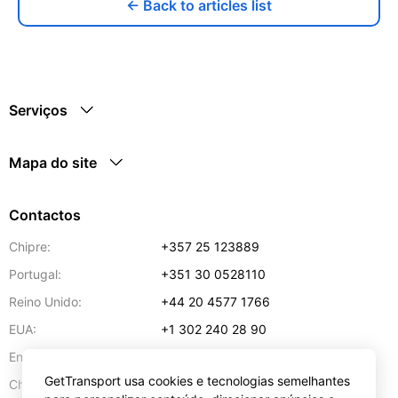
← Back to articles list
Serviços
Mapa do site
Contactos
Chipre:
+357 25 123889
Portugal:
+351 30 0528110
Reino Unido:
+44 20 4577 1766
EUA:
+1 302 240 28 90
Endereço de e-mail:
info@gettransport.com
GetTransport usa cookies e tecnologias semelhantes
57 Spyrou Kyprianou
,
Lárnaca
6051
Chipre: