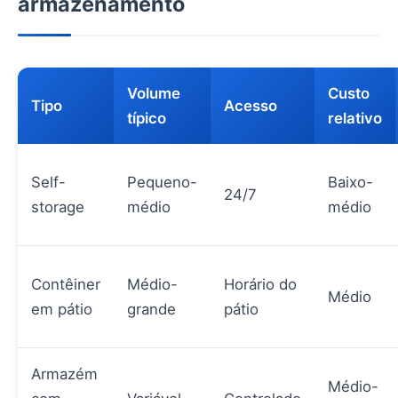
armazenamento
Volume
Custo
Tipo
Acesso
típico
relativo
Self-
Pequeno-
Baixo-
24/7
storage
médio
médio
Contêiner
Médio-
Horário do
Médio
em pátio
grande
pátio
Armazém
Médio-