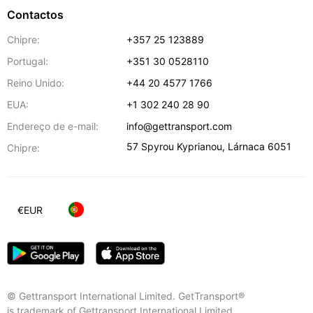
Contactos
Chipre:
+357 25 123889
Portugal:
+351 30 0528110
Reino Unido:
+44 20 4577 1766
EUA:
+1 302 240 28 90
Endereço de e-mail:
info@gettransport.com
57 Spyrou Kyprianou
,
Lárnaca
6051
Chipre:
€
EUR
© Gettransport International Limited. GetTransport®
is trademark of Gettransport International Limited.