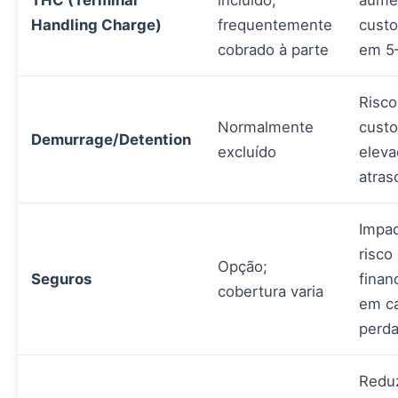
THC (Terminal
incluído;
aume
Handling Charge)
frequentemente
custo
cobrado à parte
em 5
Risco
Normalmente
cust
Demurrage/Detention
excluído
eleva
atras
Impa
risco
Opção;
Seguros
finan
cobertura varia
em c
perd
Redu