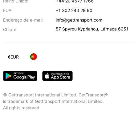
Reino Unido:
+44 20 4577 1766
EUA:
+1 302 240 28 90
Endereço de e-mail:
info@gettransport.com
57 Spyrou Kyprianou
,
Lárnaca
6051
Chipre:
€
EUR
© Gettransport International Limited. GetTransport®
is trademark of Gettransport International Limited.
All rights reserved.