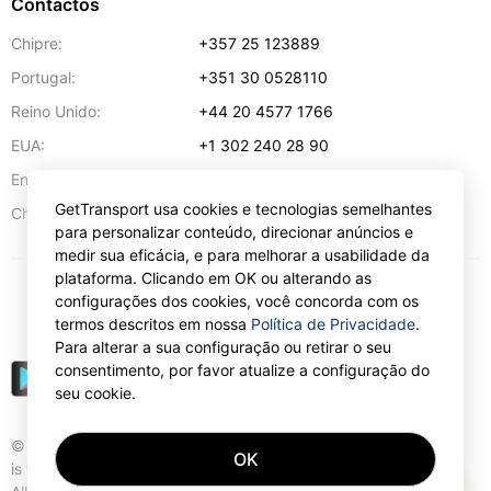
Contactos
Chipre:
+357 25 123889
Portugal:
+351 30 0528110
Reino Unido:
+44 20 4577 1766
EUA:
+1 302 240 28 90
Endereço de e-mail:
info@gettransport.com
GetTransport usa cookies e tecnologias semelhantes
57 Spyrou Kyprianou
,
Lárnaca
6051
Chipre:
para personalizar conteúdo, direcionar anúncios e
medir sua eficácia, e para melhorar a usabilidade da
plataforma. Clicando em OK ou alterando as
configurações dos cookies, você concorda com os
€
EUR
termos descritos em nossa
Política de Privacidade
.
Para alterar a sua configuração ou retirar o seu
consentimento, por favor atualize a configuração do
seu cookie.
© Gettransport International Limited. GetTransport®
OK
is trademark of Gettransport International Limited.
AI