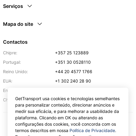
Serviços
Mapa do site
Contactos
Chipre:
+357 25 123889
Portugal:
+351 30 0528110
Reino Unido:
+44 20 4577 1766
EUA:
+1 302 240 28 90
Endereço de e-mail:
info@gettransport.com
GetTransport usa cookies e tecnologias semelhantes
57 Spyrou Kyprianou
,
Lárnaca
6051
Chipre:
para personalizar conteúdo, direcionar anúncios e
medir sua eficácia, e para melhorar a usabilidade da
plataforma. Clicando em OK ou alterando as
configurações dos cookies, você concorda com os
€
EUR
termos descritos em nossa
Política de Privacidade
.