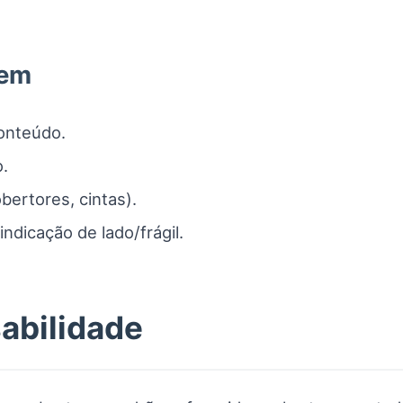
gem
conteúdo.
o.
bertores, cintas).
ndicação de lado/frágil.
abilidade