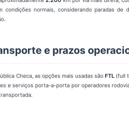
m aproximadamente
2.200
km por via mais direta, co
m condições normais, considerando paradas de d
ão.
ansporte e prazos operaci
ública Checa, as opções mais usadas são
FTL
(full 
es e serviços porta-a-porta por operadores rodovi
transportada.