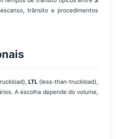
m tempos de trânsito típicos entre
3
escanso, trânsito e procedimentos
onais
truckload),
LTL
(less-than-truckload),
ários. A escolha depende do volume,