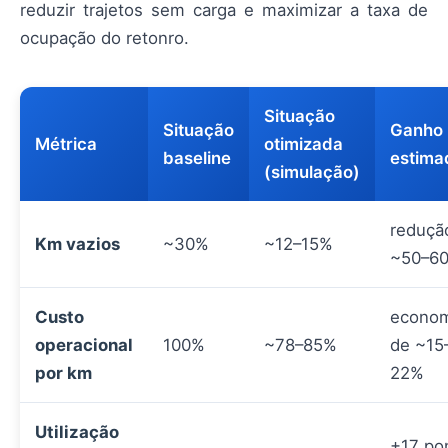
reduzir trajetos sem carga e maximizar a taxa de
ocupação do retonro.
Situação
Situação
Ganho
Métrica
otimizada
baseline
estima
(simulação)
reduçã
Km vazios
~30%
~12–15%
~50–6
Custo
econom
operacional
100%
~78–85%
de ~15
por km
22%
Utilização
+17 po