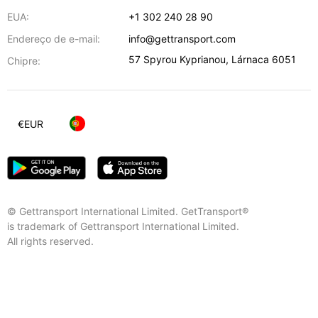
EUA:
+1 302 240 28 90
Endereço de e-mail:
info@gettransport.com
57 Spyrou Kyprianou
,
Lárnaca
6051
Chipre:
€
EUR
© Gettransport International Limited. GetTransport®
is trademark of Gettransport International Limited.
All rights reserved.