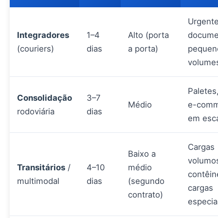
Urgente
Integradores
1–4
Alto (porta
docume
(couriers)
dias
a porta)
pequen
volume
Paletes
Consolidação
3–7
Médio
e-comm
rodoviária
dias
em esc
Cargas
Baixo a
volumo
Transitários
/
4–10
médio
contêin
multimodal
dias
(segundo
cargas
contrato)
especia