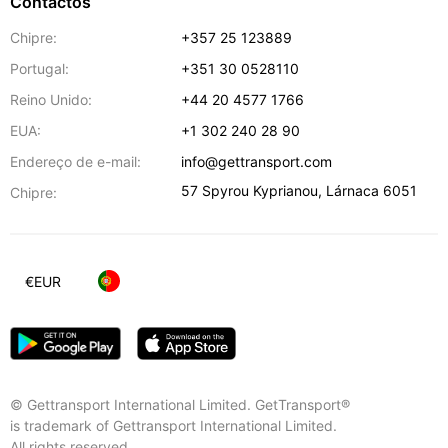
Contactos
Chipre:
+357 25 123889
Portugal:
+351 30 0528110
Reino Unido:
+44 20 4577 1766
EUA:
+1 302 240 28 90
Endereço de e-mail:
info@gettransport.com
57 Spyrou Kyprianou
,
Lárnaca
6051
Chipre:
€
EUR
© Gettransport International Limited. GetTransport®
is trademark of Gettransport International Limited.
All rights reserved.