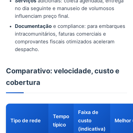
Serviços
adicionais: coleta agendada, entrega
no dia seguinte e manuseio de volumosos
influenciam preço final.
Documentação
e compliance: para embarques
intracomunitários, faturas comerciais e
comprovantes fiscais otimizados aceleram
despacho.
Comparativo: velocidade, custo e
cobertura
Faixa de
Tempo
Tipo de rede
custo
Melhor
típico
(indicativa)