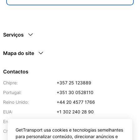
Serviços
Mapa do site
Contactos
Chipre:
+357 25 123889
Portugal:
+351 30 0528110
Reino Unido:
+44 20 4577 1766
EUA:
+1 302 240 28 90
Endereço de e-mail:
info@gettransport.com
GetTransport usa cookies e tecnologias semelhantes
57 Spyrou Kyprianou
,
Lárnaca
6051
Chipre:
para personalizar conteúdo, direcionar anúncios e