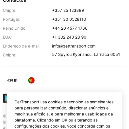
Contactos
Chipre:
+357 25 123889
Portugal:
+351 30 0528110
Reino Unido:
+44 20 4577 1766
EUA:
+1 302 240 28 90
Endereço de e-mail:
info@gettransport.com
57 Spyrou Kyprianou
,
Lárnaca
6051
Chipre:
€
EUR
GetTransport usa cookies e tecnologias semelhantes
para personalizar conteúdo, direcionar anúncios e
medir sua eficácia, e para melhorar a usabilidade da
© Gettransport International Limited. GetTransport®
plataforma. Clicando em OK ou alterando as
is trademark of Gettransport International Limited.
configurações dos cookies, você concorda com os
All rights reserved.