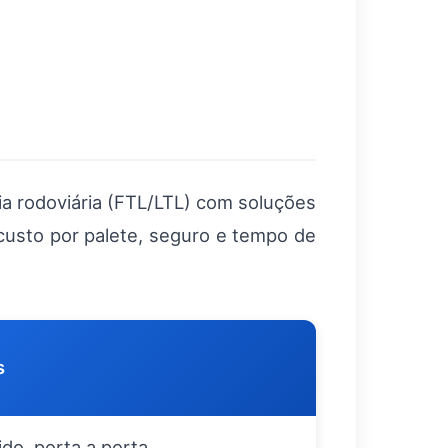
ia rodoviária (FTL/LTL) com soluções
 custo por palete, seguro e tempo de
s
do, porta a porta