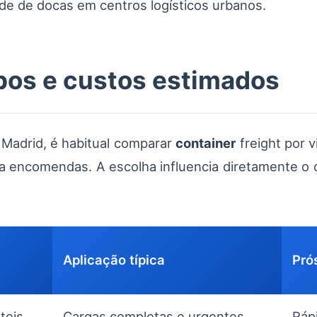
de de docas em centros logísticos urbanos.
pos e custos estimados
 Madrid, é habitual comparar
container
freight por v
ra encomendas. A escolha influencia diretamente o
Aplicação típica
Pró
teis
Cargas completas e urgentes
Rápi