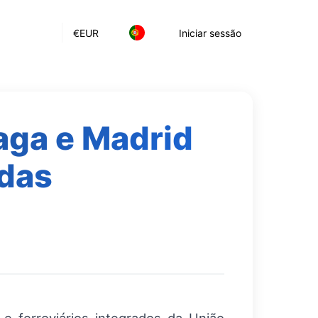
€
EUR
Iniciar sessão
aga e Madrid
das