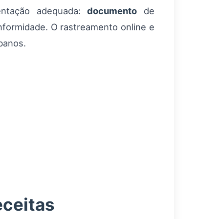
mentação adequada:
documento
de
onformidade. O rastreamento online e
banos.
eceitas