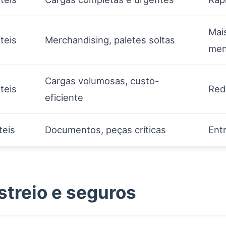
Mai
teis
Merchandising, paletes soltas
men
Cargas volumosas, custo-
teis
Red
eficiente
teis
Documentos, peças críticas
Ent
treio e seguros