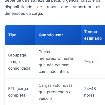
depende da natureza da peça, urgência, custo e da
disponibilidade de rotas que suportem as
dimensões da carga.
Tempo
Tipo
Quando usar
estimado
Peças
Groupage
menores/rotineiras
(carga
2–4 dias
que não ocupam
consolidada)
caminhão inteiro
Cargas volumosas
FTL (carga
24–48
que preenchem o
completa)
horas
veículo