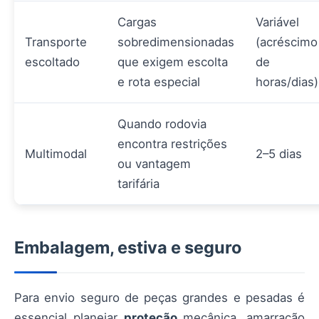
Cargas
Variável
Transporte
sobredimensionadas
(acréscimo
escoltado
que exigem escolta
de
e rota especial
horas/dias)
Quando rodovia
encontra restrições
Multimodal
2–5 dias
ou vantagem
tarifária
Embalagem, estiva e seguro
Para envio seguro de peças grandes e pesadas é
essencial planejar
proteção
mecânica, amarração