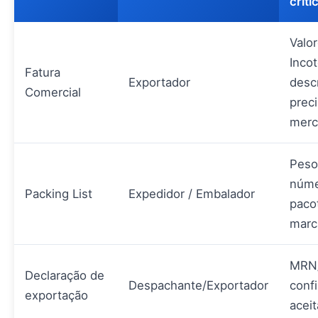
críti
Valor
Inco
Fatura
Exportador
desc
Comercial
prec
merc
Peso
núme
Packing List
Expedidor / Embalador
paco
marc
MRN
Declaração de
Despachante/Exportador
conf
exportação
acei