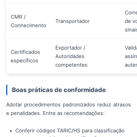
Corr
CMR /
Transportador
de v
Conhecimento
sinai
Exportador /
Valid
Certificados
Autoridades
assin
específicos
competentes
aute
Boas práticas de conformidade
Adotar procedimentos padronizados reduz atrasos
e penalidades. Entre as recomendações:
Conferir códigos TARIC/HS para classificação