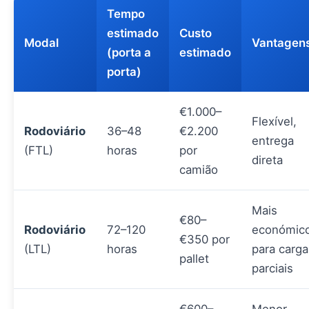
Tempo
estimado
Custo
Modal
Vantagen
(porta a
estimado
porta)
€1.000–
Flexível,
Rodoviário
36–48
€2.200
entrega
(FTL)
horas
por
direta
camião
Mais
€80–
Rodoviário
72–120
económic
€350 por
(LTL)
horas
para carga
pallet
parciais