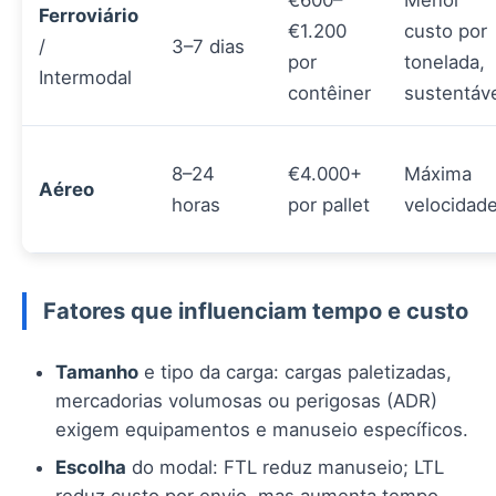
€600–
Menor
Ferroviário
€1.200
custo por
/
3–7 dias
por
tonelada,
Intermodal
contêiner
sustentáv
8–24
€4.000+
Máxima
Aéreo
horas
por pallet
velocidad
Fatores que influenciam tempo e custo
Tamanho
e tipo da carga: cargas paletizadas,
mercadorias volumosas ou perigosas (ADR)
exigem equipamentos e manuseio específicos.
Escolha
do modal: FTL reduz manuseio; LTL