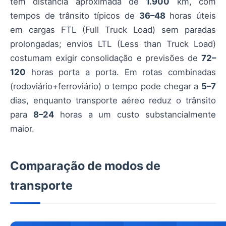
tem distância aproximada de
1.900
km, com
tempos de trânsito típicos de
36–48
horas úteis
em cargas FTL (Full Truck Load) sem paradas
prolongadas; envios LTL (Less than Truck Load)
costumam exigir consolidação e previsões de
72–
120
horas porta a porta. Em rotas combinadas
(rodoviário+ferroviário) o tempo pode chegar a
5–7
dias, enquanto transporte aéreo reduz o trânsito
para
8–24
horas a um custo substancialmente
maior.
Comparação de modos de
transporte