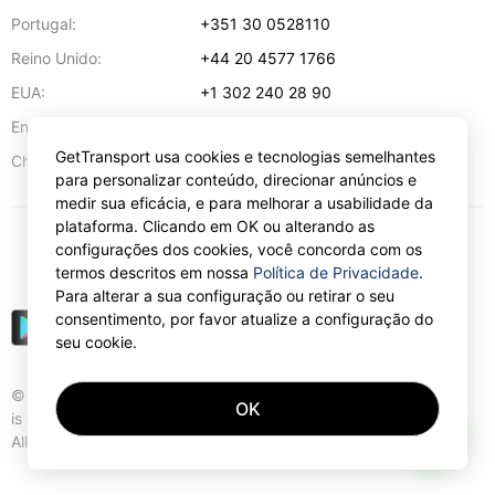
Portugal:
+351 30 0528110
Reino Unido:
+44 20 4577 1766
EUA:
+1 302 240 28 90
Endereço de e-mail:
info@gettransport.com
GetTransport usa cookies e tecnologias semelhantes
57 Spyrou Kyprianou
,
Lárnaca
6051
Chipre:
para personalizar conteúdo, direcionar anúncios e
medir sua eficácia, e para melhorar a usabilidade da
plataforma. Clicando em OK ou alterando as
configurações dos cookies, você concorda com os
€
EUR
termos descritos em nossa
Política de Privacidade
.
Para alterar a sua configuração ou retirar o seu
consentimento, por favor atualize a configuração do
seu cookie.
© Gettransport International Limited. GetTransport®
OK
is trademark of Gettransport International Limited.
AI
All rights reserved.