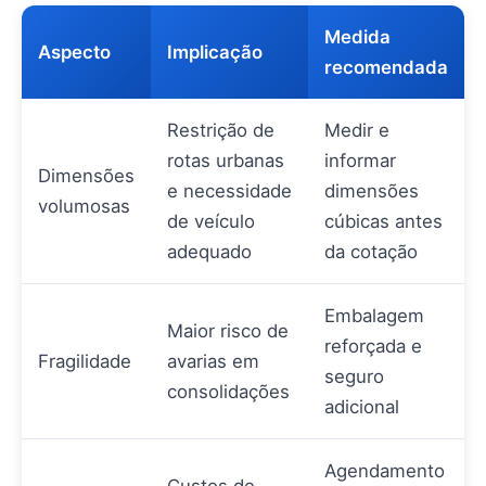
Medida
Aspecto
Implicação
recomendada
Restrição de
Medir e
rotas urbanas
informar
Dimensões
e necessidade
dimensões
volumosas
de veículo
cúbicas antes
adequado
da cotação
Embalagem
Maior risco de
reforçada e
Fragilidade
avarias em
seguro
consolidações
adicional
Agendamento
Custos de