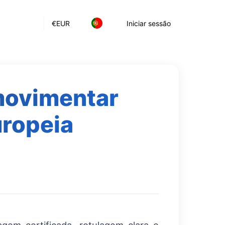
€
EUR
Iniciar sessão
movimentar
uropeia