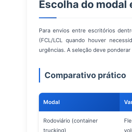
Escolha do modal e
Para envios entre escritórios den
(FCL/LCL quando houver necessid
urgências. A seleção deve ponderar
Comparativo prático
Modal
Va
Rodoviário (container
Fle
trucking)
vo