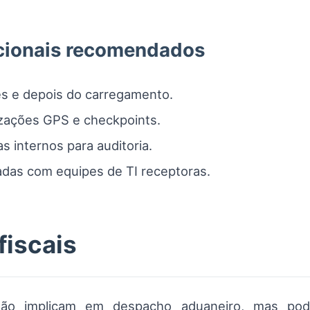
cionais recomendados
es e depois do carregamento.
izações GPS e checkpoints.
s internos para auditoria.
hadas com equipes de TI receptoras.
fiscais
s não implicam em despacho aduaneiro, mas po