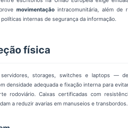
ntre escritórios na União Europeia exige embala
mprove
movimentação
intracomunitária, além de 
políticas internas de segurança da informação.
ção física
servidores, storages, switches e laptops — d
om densidade adequada e fixação interna para evit
te rodoviário. Caixas certificadas com resistên
ajudam a reduzir avarias em manuseios e transbordos.