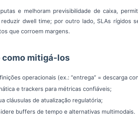
tas e melhoram previsibilidade de caixa, permi
reduzir dwell time; por outro lado, SLAs rígid
ntos que corroem margens.
 como mitigá‑los
inições operacionais (ex.: “entrega” = descarga c
ática e trackers para métricas confiáveis;
ua cláusulas de atualização regulatória;
nsidere buffers de tempo e alternativas multimodais.