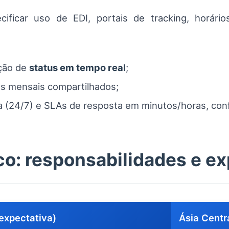
ificar uso de EDI, portais de tracking, horár
ação de
status em tempo real
;
ds mensais compartilhados;
 (24/7) e SLAs de resposta em minutos/horas, conf
co: responsabilidades e ex
expectativa)
Ásia Centr