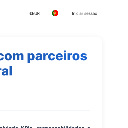
€
EUR
Iniciar sessão
com parceiros
al