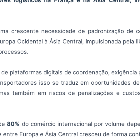
es logísticos na França e na Ásia Central, in
ma crescente necessidade de padronização de con
opa Ocidental à Ásia Central, impulsionada pela li
 processos.
de plataformas digitais de coordenação, exigência p
 transportadores isso se traduz em oportunidades d
 mas também em riscos de penalizações e custos
 de
80%
do comércio internacional por volume depe
ria entre Europa e Ásia Central cresceu de forma c