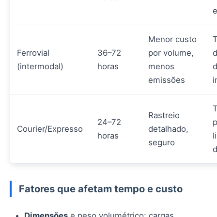
e
Menor custo
T
Ferrovial
36–72
por volume,
d
(intermodal)
horas
menos
d
emissões
i
T
Rastreio
24–72
p
Courier/Expresso
detalhado,
horas
l
seguro
Fatores que afetam tempo e custo
Dimensões
e peso volumétrico: cargas