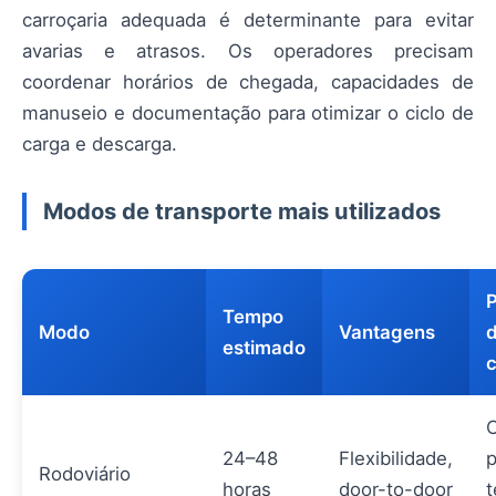
carroçaria adequada é determinante para evitar
avarias e atrasos. Os operadores precisam
coordenar horários de chegada, capacidades de
manuseio e documentação para otimizar o ciclo de
carga e descarga.
Modos de transporte mais utilizados
P
Tempo
Modo
Vantagens
d
estimado
c
C
24–48
Flexibilidade,
p
Rodoviário
horas
door-to-door