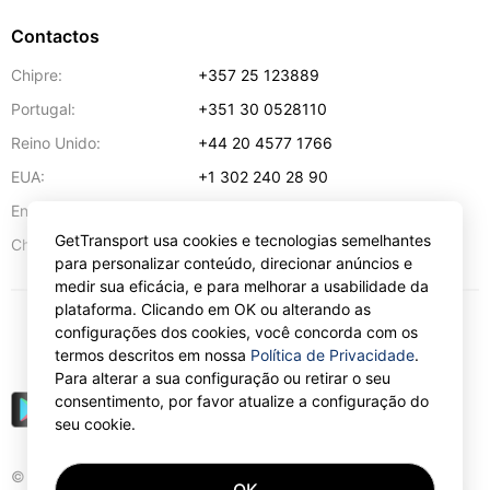
Contactos
Chipre:
+357 25 123889
Portugal:
+351 30 0528110
Reino Unido:
+44 20 4577 1766
EUA:
+1 302 240 28 90
Endereço de e-mail:
info@gettransport.com
GetTransport usa cookies e tecnologias semelhantes
57 Spyrou Kyprianou
,
Lárnaca
6051
Chipre:
para personalizar conteúdo, direcionar anúncios e
medir sua eficácia, e para melhorar a usabilidade da
plataforma. Clicando em OK ou alterando as
configurações dos cookies, você concorda com os
€
EUR
termos descritos em nossa
Política de Privacidade
.
Para alterar a sua configuração ou retirar o seu
consentimento, por favor atualize a configuração do
seu cookie.
© Gettransport International Limited. GetTransport®