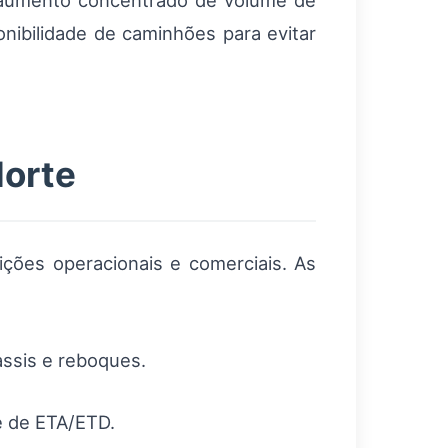
m aumento concentrado de volume de
onibilidade de caminhões para evitar
Norte
ções operacionais e comerciais. As
assis e reboques.
de de ETA/ETD.