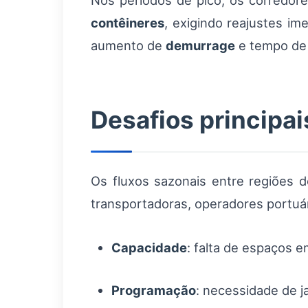
Nos períodos de pico, os corredor
contêineres
, exigindo reajustes im
aumento de
demurrage
e tempo de 
Desafios principai
Os fluxos sazonais entre regiões 
transportadoras, operadores portuá
Capacidade
: falta de espaços e
Programação
: necessidade de j