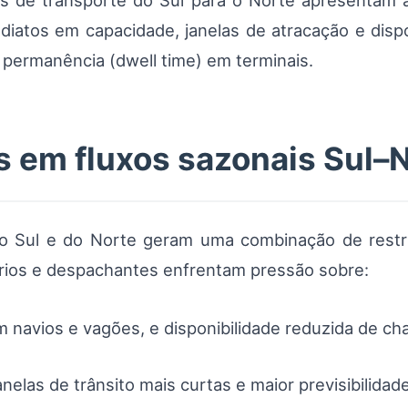
es de transporte do Sul para o Norte apresenta
ediatos em capacidade, janelas de atracação e disp
permanência (dwell time) em terminais.
s em fluxos sazonais Sul–
do Sul e do Norte geram uma combinação de restri
rios e despachantes enfrentam pressão sobre:
m navios e vagões, e disponibilidade reduzida de ch
anelas de trânsito mais curtas e maior previsibilida