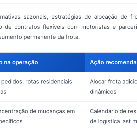
imativas sazonais, estratégias de alocação de f
ão de contratos flexíveis com motoristas e parc
 aumento permanente da frota.
o na operação
Ação recomenda
 pedidos, rotas residenciais
Alocar frota adic
das
dinâmicos
oncentração de mudanças em
Calendário de res
pecíficos
de logística last m