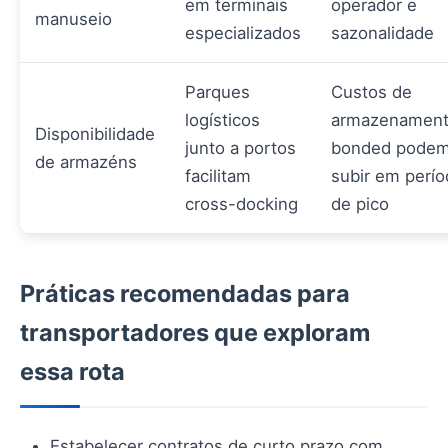
em terminais
operador e
manuseio
especializados
sazonalidade
Parques
Custos de
logísticos
armazenamen
Disponibilidade
junto a portos
bonded pode
de armazéns
facilitam
subir em perí
cross-docking
de pico
Práticas recomendadas para
transportadores que exploram
essa rota
Estabelecer contratos de curto prazo com