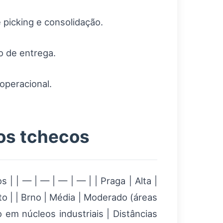
 picking e consolidação.
o de entrega.
operacional.
nos tchecos
 | | — | — | — | — | | Praga | Alta |
o | | Brno | Média | Moderado (áreas
o em núcleos industriais | Distâncias