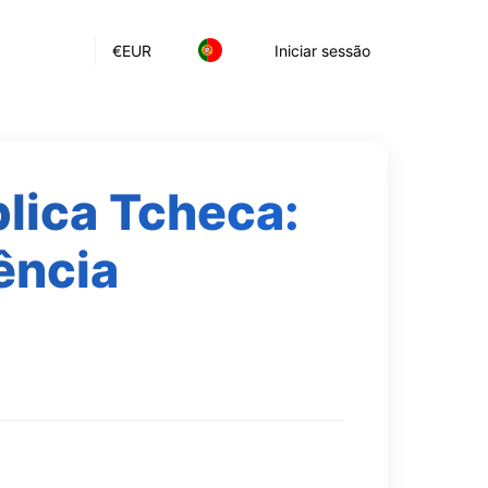
€
EUR
Iniciar sessão
lica Tcheca:
ência