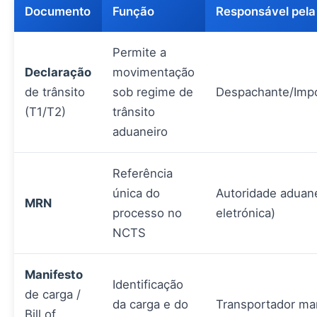
Documento
Função
Responsável pela
Permite a
Declaração
movimentação
de trânsito
sob regime de
Despachante/Impo
(T1/T2)
trânsito
aduaneiro
Referência
única do
Autoridade aduan
MRN
processo no
eletrónica)
NCTS
Manifesto
Identificação
de carga /
da carga e do
Transportador mar
Bill of