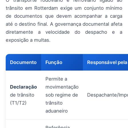
O transporte rodoviário e ferroviário ligado ao
trânsito em Rotterdam exige um conjunto mínimo
de documentos que devem acompanhar a carga
até o destino final. A governança documental afeta
diretamente a velocidade do despacho e a
exposição a multas.
Documento
Função
Responsável pela
Permite a
Declaração
movimentação
de trânsito
sob regime de
Despachante/Impo
(T1/T2)
trânsito
aduaneiro
Referência