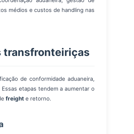
coordenação aduaneira, gestão de
azos médios e custos de handling nas
 transfronteiriças
ificação de conformidade aduaneira,
. Essas etapas tendem a aumentar o
 de
freight
e retorno.
a