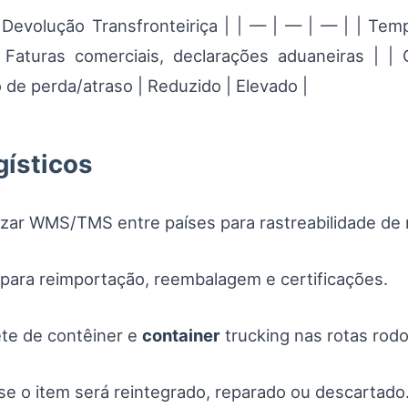
evolução Transfronteiriça | | — | — | — | | Tempo
 Faturas comerciais, declarações aduaneiras | 
 de perda/atraso | Reduzido | Elevado |
gísticos
izar WMS/TMS entre países para rastreabilidade de 
 para reimportação, reembalagem e certificações.
rete de contêiner e
container
trucking nas rotas rodo
r se o item será reintegrado, reparado ou descartado