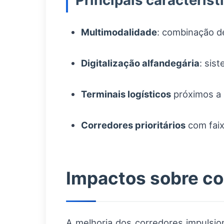
Principais característ
Multimodalidade
: combinação de
Digitalização alfandegária
: sis
Terminais logísticos
próximos a 
Corredores prioritários
com faix
Impactos sobre co
A melhoria dos corredores impulsi