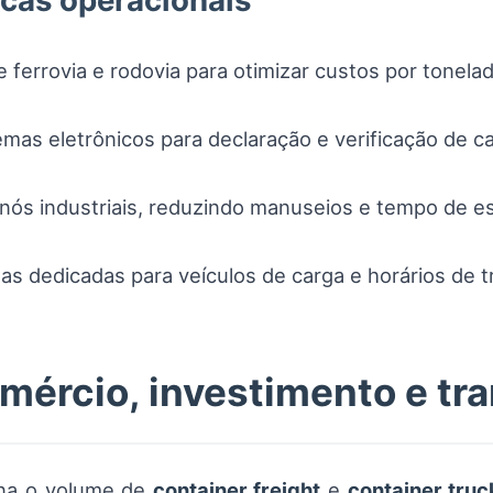
icas operacionais
 ferrovia e rodovia para otimizar custos por tonela
temas eletrônicos para declaração e verificação de c
nós industriais, reduzindo manuseios e tempo de e
as dedicadas para veículos de carga e horários de 
mércio, investimento e tr
ona o volume de
container freight
e
container truc