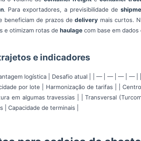
on
. Para exportadores, a previsibilidade de
shipme
e beneficiam de prazos de
delivery
mais curtos. No
as e otimizam rotas de
haulage
com base em dados d
rajetos e indicadores
ntagem logística | Desafio atual | | — | — | — | — 
acidade por lote | Harmonização de tarifas | | Centr
tura em algumas travessias | | Transversal (Turco
 | Capacidade de terminais |