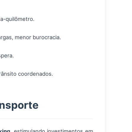
da-quilômetro.
argas, menor burocracia.
spera.
trânsito coordenados.
ansporte
king
, estimulando investimentos em