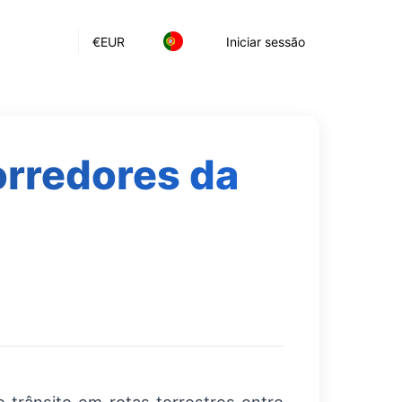
€
EUR
Iniciar sessão
orredores da