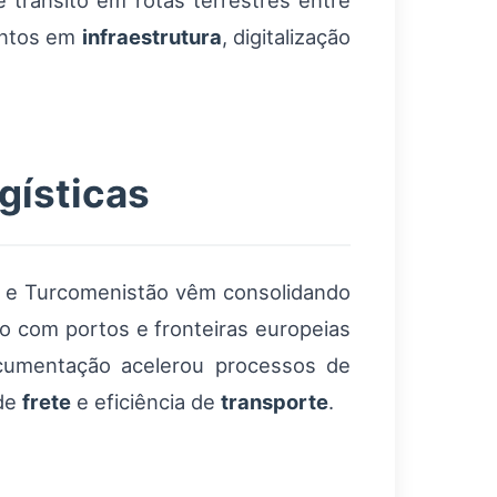
 trânsito em rotas terrestres entre
entos em
infraestrutura
, digitalização
gísticas
ão e Turcomenistão vêm consolidando
to com portos e fronteiras europeias
documentação acelerou processos de
 de
frete
e eficiência de
transporte
.