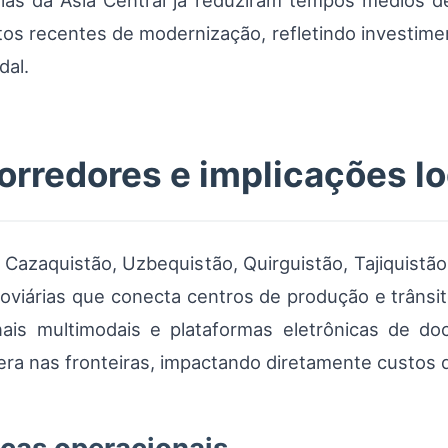
as da Ásia Central já reduziram tempos médios de
os recentes de modernização, refletindo investim
dal.
orredores e implicações lo
 Cazaquistão, Uzbequistão, Quirguistão, Tajiquist
roviárias que conecta centros de produção e trânsi
inais multimodais e plataformas eletrônicas de 
ra nas fronteiras, impactando diretamente custos