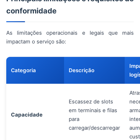
conformidade
As limitações operacionais e legais que mais
impactam o serviço são:
Imp
Categoria
Descrição
logí
Atra
Escassez de slots
nec
em terminais e filas
arm
Capacidade
para
inte
carregar/descarregar
aum
cus