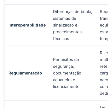
Diferenças de bitola,
Req
sistemas de
tran
Interoperabilidade
sinalização e
equ
procedimentos
espe
técnicos
temp
Risc
Requisitos de
mult
segurança,
ret
Regulamentação
documentação
carg
aduaneira e
nec
licenciamento
com
ded
Limi